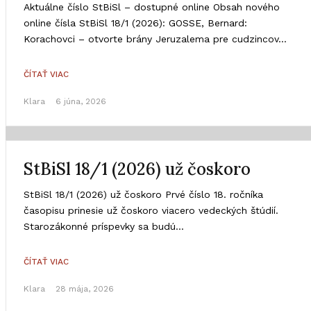
Aktuálne číslo StBiSl – dostupné online Obsah nového
online čísla StBiSl 18/1 (2026): GOSSE, Bernard:
Korachovci – otvorte brány Jeruzalema pre cudzincov...
ČÍTAŤ VIAC
Klara
6 júna, 2026
StBiSl 18/1 (2026) už čoskoro
StBiSl 18/1 (2026) už čoskoro Prvé číslo 18. ročníka
časopisu prinesie už čoskoro viacero vedeckých štúdií.
Starozákonné príspevky sa budú...
ČÍTAŤ VIAC
Klara
28 mája, 2026