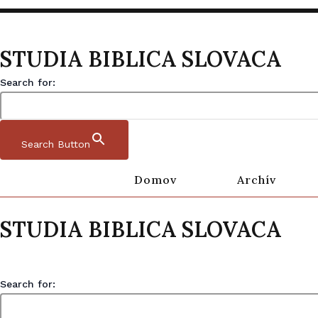
STUDIA BIBLICA SLOVACA
Search for:
Search Button
Domov
Archív
Preskočiť na obsah
Studia Biblica Slovaca
STUDIA BIBLICA SLOVACA
AKTUÁLNE ČÍSLO
Studia Biblica Slovaca
Search for:
StBiSl 18/1 (2026)