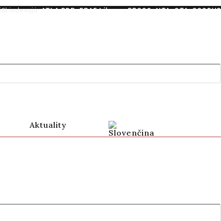
iSl indexujú:
ATLA RDB
,
EBAF Library
,
EBSCO
,
NTA
,
OTA
,
SCOPUS
Aktuality