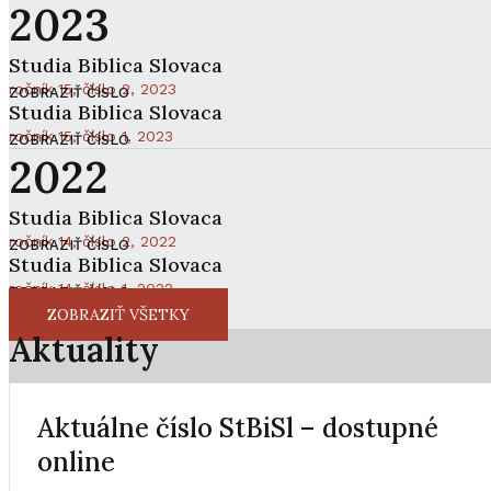
2023
Studia Biblica Slovaca
ročník 15, číslo 2, 2023
ZOBRAZIŤ ČÍSLO
Studia Biblica Slovaca
ročník 15, číslo 1, 2023
ZOBRAZIŤ ČÍSLO
2022
Studia Biblica Slovaca
ročník 14, číslo 2, 2022
ZOBRAZIŤ ČÍSLO
Studia Biblica Slovaca
ročník 14, číslo 1, 2022
ZOBRAZIŤ ČÍSLO
ZOBRAZIŤ VŠETKY
Aktuality
Aktuálne číslo StBiSl – dostupné
online