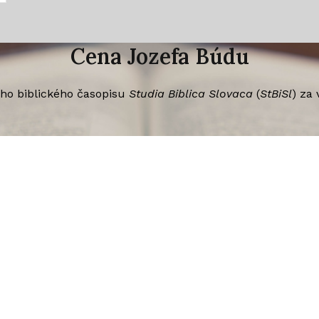
Cena Jozefa Búdu
ho biblického časopisu
Studia Biblica Slovaca
(
StBiSl
) za 