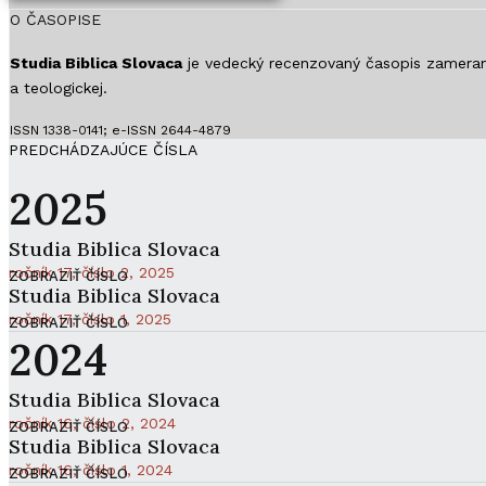
O ČASOPISE
Studia Biblica Slovaca​
je vedecký recenzovaný časopis zameraný
a teologickej.
ISSN 1338-0141; e-ISSN 2644-4879
PREDCHÁDZAJÚCE ČÍSLA
2025
Studia Biblica Slovaca
ročník 17, číslo 2, 2025
ZOBRAZIŤ ČÍSLO
Studia Biblica Slovaca
ročník 17, číslo 1, 2025
ZOBRAZIŤ ČÍSLO
2024
Studia Biblica Slovaca
ročník 16, číslo 2, 2024
ZOBRAZIŤ ČÍSLO
Studia Biblica Slovaca
ročník 16, číslo 1, 2024
ZOBRAZIŤ ČÍSLO