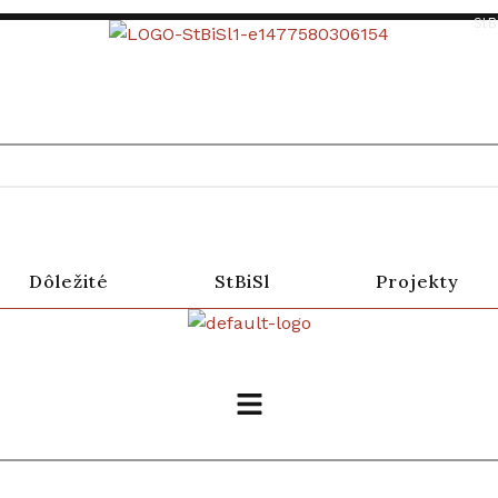
StB
Dôležité
StBiSl
Projekty