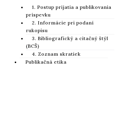
1. Postup prijatia a publikovania
príspevku
2. Informácie pri podaní
rukopisu
3. Bibliografický a citačný štýl
(BCŠ)
4. Zoznam skratiek
Publikačná etika
1. Základné etické štandardy
Studia Biblica Slovaca
2. Publikačná etika časopisu
StBiSl
Vedecký recenzovaný časopis zameraný na skúmanie Svätého
písma Starého a Nového zákona
Charakteristika časopisu
Kontakty – Impressum
Ochrana osobných údajov
Objednávky a dostupnosť