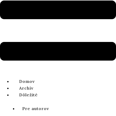
ISSN 1338-0141 | e-ISSN 2644-4879
ZOBRAZIŤ CELÉ ČÍSLO
ABSTRAKT
Liber Annuus LXIX (2019)
Vavrinec Radoslav MITRO, OP
ročník 13, číslo 2, 2021, strany 305-311
DOI:
https://doi.
org/
10.64438/sbsCRTL4985
Publikované online:
2021-12-01
Publikované tlačou:
2021-12-30
Domov
Archív
CITÁCIA
Dôležité
Pre autorov
STIAHNUŤ