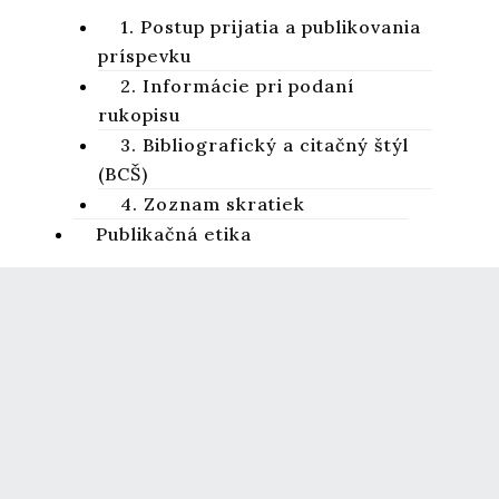
1. Postup prijatia a publikovania
príspevku
2. Informácie pri podaní
rukopisu
3. Bibliografický a citačný štýl
(BCŠ)
4. Zoznam skratiek
Publikačná etika
1. Základné etické štandardy
Studia Biblica Slovaca
2. Publikačná etika časopisu
StBiSl
Vedecký recenzovaný časopis zameraný na skúmanie Svätého
písma Starého a Nového zákona
Charakteristika časopisu
Kontakty – Impressum
Ochrana osobných údajov
Objednávky a dostupnosť