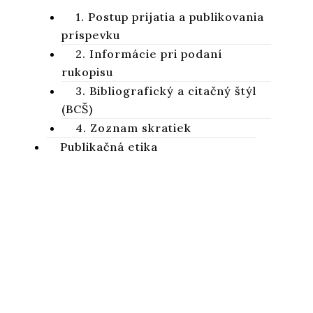
1. Postup prijatia a publikovania
príspevku
2. Informácie pri podaní
rukopisu
3. Bibliografický a citačný štýl
(BCŠ)
4. Zoznam skratiek
Publikačná etika
1. Základné etické štandardy
Studia Biblica Slovaca
2. Publikačná etika časopisu
StBiSl
Vedecký recenzovaný časopis zameraný na skúmanie Svätého
písma Starého a Nového zákona
Charakteristika časopisu
Kontakty – Impressum
Ochrana osobných údajov
Objednávky a dostupnosť