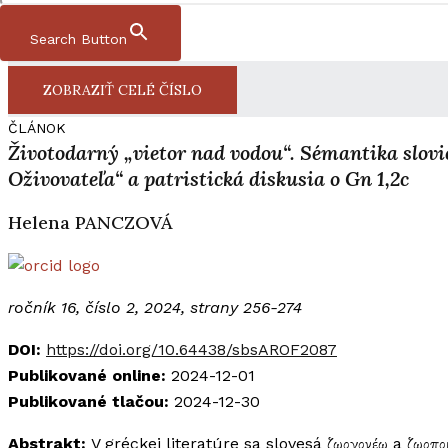
Ročník 16, číslo 2, 2024​
Search Button
ISSN 1338-0141 | e-ISSN 2644-4879
ZOBRAZIŤ CELÉ ČÍSLO
ČLÁNOK
Životodarný „vietor nad vodou“. Sémantika slov
Oživovateľa“ a patristická diskusia o Gn 1,2c
Helena PANCZOVÁ
ročník 16, číslo 2, 2024, strany 256-274
DOI:
https://doi.
org/
10.64438/sbsAROF2087
Publikované online:
2024-12-01
Publikované tlačou:
2024-12-30
Abstrakt:
V gréckej literatúre sa slovesá ζωογονέω a ζωοπ