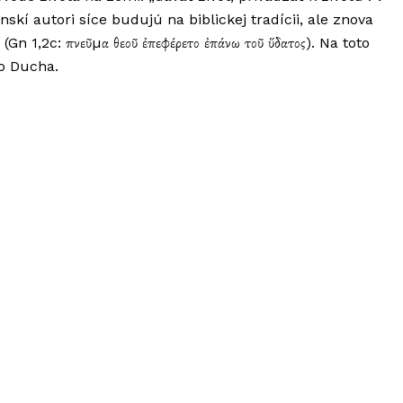
skí autori síce budujú na biblickej tradícii, ale znova
 1,2c: πνεῦµα θεοῦ ἐπεφέρετο ἐπάνω τοῦ ὕδατος). Na toto
ho Ducha.