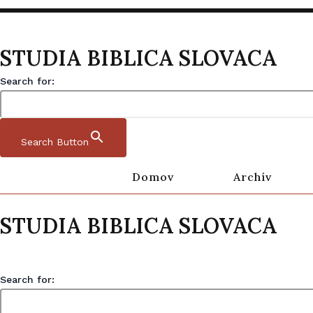
STUDIA BIBLICA SLOVACA
Search for:
Search Button
Domov
Archív
Preskočiť na obsah
Studia Biblica Slovaca
STUDIA BIBLICA SLOVACA
Domov
|
Archív
|
StBiSl 16 2 2024
Search for: