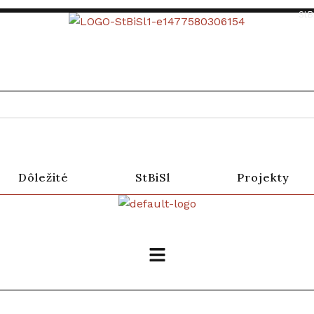
StB
Dôležité
StBiSl
Projekty