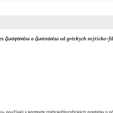
ies ζωογονέω a ζωοποιέω od gréckych mýticko-fil
οιέω používali v kontexte mýtickofilozofických predstáv o pô