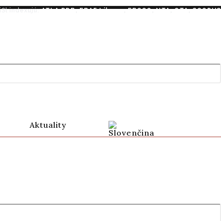
iSl indexujú:
ATLA RDB
,
EBAF Library
,
EBSCO
,
NTA
,
OTA
,
SCOPUS
Aktuality