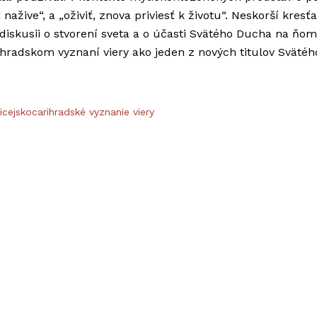
ive“, a „oživiť, znova priviesť k životu“. Neskorší kresťan
skusii o stvorení sveta a o účasti Svätého Ducha na ňom (Gn
rihradskom vyznaní viery ako jeden z nových titulov Sväté
icejskocarihradské vyznanie viery