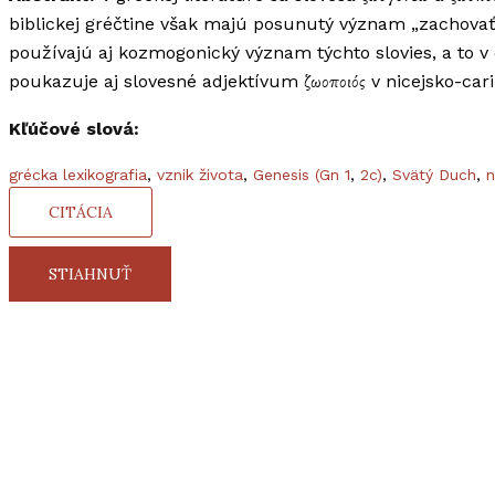
biblickej gréčtine však majú posunutý význam „zachovať naž
používajú aj kozmogonický význam týchto slovies, a to v di
poukazuje aj slovesné adjektívum ζωοποιός v nicejsko-ca
Kľúčové slová:
grécka lexikografia
,
vznik života
,
Genesis (Gn 1
,
2c)
,
Svätý Duch
,
n
CITÁCIA
STIAHNUŤ