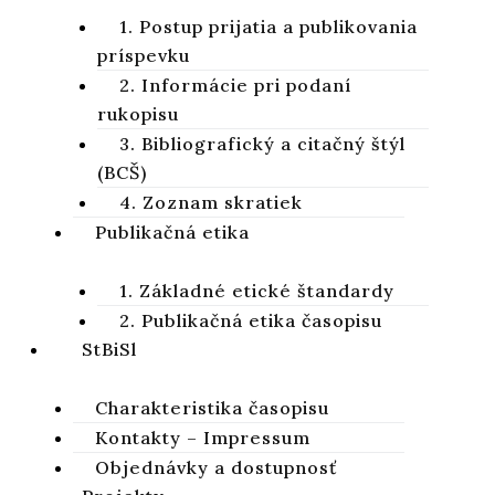
Vavrinec Radoslav MITRO, OP
1. Postup prijatia a publikovania
príspevku
2. Informácie pri podaní
ročník 14, číslo 2, 2022, strany 251-257
rukopisu
3. Bibliografický a citačný štýl
DOI:
https://doi.
org/
10.64438/sbsBVGF5633
(BCŠ)
Publikované online:
2022-12-01
4. Zoznam skratiek
Publikované tlačou:
2022-12-30
Publikačná etika
CITÁCIA
1. Základné etické štandardy
2. Publikačná etika časopisu
STIAHNUŤ
StBiSl
Charakteristika časopisu
Kontakty – Impressum
Objednávky a dostupnosť