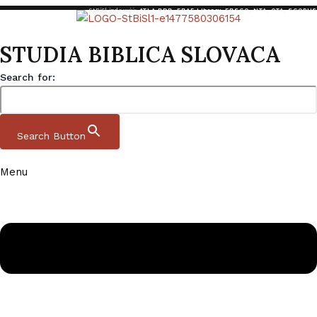
StBiSl indexujú:
ATLA RDB
,
EBAF Library
,
EBSCO
,
NTA
,
OTA
,
SCOPUS
STUDIA BIBLICA SLOVACA
Search for:
Search Button
Menu
Preskočiť na obsah
Studia Biblica Slovaca
Domov
|
Archív
|
StBiSl 14 1 2022