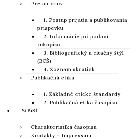
Pre autorov
rozoberaná prijatá lektúra s variantom hriešnych. Potom sú
skúmané
1. Postup prijatia a publikovania
jedinečné varianty spomínaného kódexu u synoptikov.
príspevku
Následne sú predstavené biblické zmienky o bezbožných v
2. Informácie pri podaní
gréckom jazyku. Na základe skúmania jedinečných variantov
kódexu a biblických zmienok o bezbožných je rozoberaná
rukopisu
skutočnosť variantu bezbožných v Lk 5,32.
3. Bibliografický a citačný štýl
(BCŠ)
Kľúčové slová:
4. Zoznam skratiek
hriešny
,
bezbožný
,
Sinajský kódex
,
synoptici
,
Lk 5
,
32
Publikačná etika
CITÁCIA
1. Základné etické štandardy
2. Publikačná etika časopisu
STIAHNUŤ
StBiSl
Charakteristika časopisu
Kontakty – Impressum