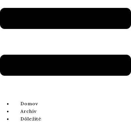
Ročník 14, číslo 1, 2022
ISSN 1338-0141 | e-ISSN 2644-4879
ZOBRAZIŤ CELÉ ČÍSLO
ČLÁNOK
Prečo zmizli bezbožní z evanjelií? Textový
variant v Lk 5,32 a jeho dopad na interpretáciu
Michal MALIŠ
ročník 14, číslo 1, 2022, strany 67-91
DOI:
https://doi.
org/
10.64438/sbsBQBX4950
Domov
Publikované online:
2022-06-01
Archív
Publikované tlačou:
2022-06-30
Dôležité
Abstrakt:
Predmetom štúdie je textový variant bezbožných
v „prvej ruke“ Sinajského kódexu (א (*v Lk 5,32. Najprv je