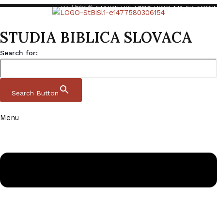
StBiSl indexujú:
ATLA RDB
,
EBAF Library
,
EBSCO
,
NTA
,
OTA
,
SCOPUS
STUDIA BIBLICA SLOVACA
Search for:
Search Button
Menu
Preskočiť na obsah
Studia Biblica Slovaca
Domov
|
Archív
|
StBiSl 12 1 2020