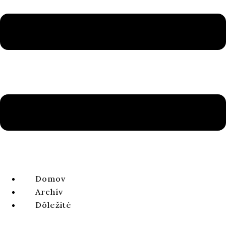
Ročník 12, číslo 1, 2020
Domov
ISSN 1338-0141 | e-ISSN 2644-4879
Archív
Dôležité
ZOBRAZIŤ CELÉ ČÍSLO