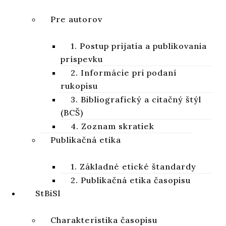
na Starý zákon. Založená bola v roku 1950
Pre autorov
v holandskom Leidene. Kongresy IOSOT sa konajú
každé tri roky. V poradí 25. kongres bol
11. – 15.
1. Postup prijatia a publikovania
augusta 2025 v Berlíne
, ďalší bude v roku 2028 v
príspevku
Ríme.
2. Informácie pri podaní
rukopisu
3. Bibliografický a citačný štýl
(BCŠ)
PREDOŠLÝ
ĎALŠÍ
4. Zoznam skratiek
Publikačná etika
1. Základné etické štandardy
2. Publikačná etika časopisu
StBiSl
Charakteristika časopisu