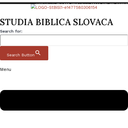
StBiSl indexujú:
ATLA RDB
,
EBAF Library
,
EBSCO
,
NTA
,
OTA
,
SCOPUS
STUDIA BIBLICA SLOVACA
Search for:
Search Button
Menu
Preskočiť na obsah
Studia Biblica Slovaca
Domov
|
Archív
|
StBiSl 13 1 2021