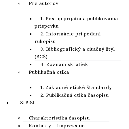
Pre autorov
RECENZIA
Strenková, Iveta:
Devastata è Ninive! Studio
esegetico di Na 3,1-7 alla luce del suo
1. Postup prijatia a publikovania
contesto storico-letterario
(StBISlSup 4),
príspevku
Bratislava: RKCMBF, 2020. 383 p. ISBN 978-
2. Informácie pri podaní
80-223-5050-1.
rukopisu
3. Bibliografický a citačný štýl
Adam MACKERLE
(BCŠ)
4. Zoznam skratiek
Publikačná etika
ročník 13, číslo 1, 2021, strany 143-147
DOI:
https://doi.
org/
10.64438/sbsCEGP2520
1. Základné etické štandardy
Publikované online:
2021-06-01
2. Publikačná etika časopisu
Publikované tlačou:
2021-06-30
StBiSl
CITÁCIA
Charakteristika časopisu
Kontakty – Impressum