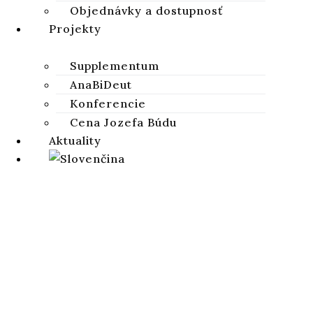
STIAHNUŤ
Objednávky a dostupnosť
Projekty
Supplementum
AnaBiDeut
Konferencie
Cena Jozefa Búdu
Aktuality
Studia Biblica Slovaca
STUDIA BIBLICA SLOVACA
Vedecký recenzovaný časopis zameraný na skúmanie Svätého
písma Starého a Nového zákona