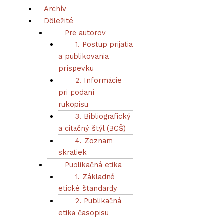
tradíciách: Diskutovaný prípad Numeri 14,10
Archív
Dôležité
Abstrakt
Pre autorov
1. Postup prijatia
a publikovania
príspevku
2. Informácie
pri podaní
rukopisu
3. Bibliografický
a citačný štýl (BCŠ)
4. Zoznam
skratiek
Publikačná etika
1. Základné
etické štandardy
2. Publikačná
etika časopisu