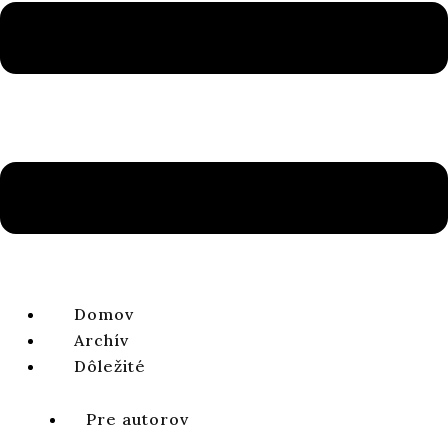
Ročník 10, číslo 2, 2018
ISSN 1338-0141 | e-ISSN 2644-4879
ZOBRAZIŤ CELÉ ČÍSLO
Štúdie
Poznámky
Reflexie
Abstrakty
Recenzie
Správy a oznamy
Faceless Divine Energies in the Old Testament? A
Conversation with Erhard Gerstenberger
Edgar KELLENBERGER​
Domov
Archív
ročník 10, číslo 2, 2018, strany 107-120
DOI:
https://doi.org/10.64438/sbsEECF8983
Dôležité
Názov v slovenčine:
Bezmenné božské sily v Starom zákone?
Debata s Erhardom Gerstenbergerom
Pre autorov