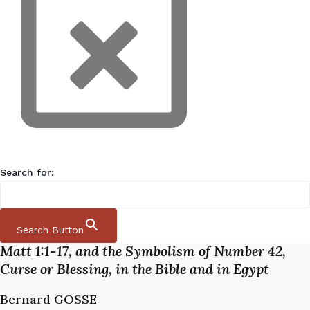
CITÁCIA
Search for:
ZOBRAZIŤ
The 42 Generations of the Genealogy of Jesus in
Search Button
Matt 1:1-17, and the Symbolism of Number 42,
Curse or Blessing, in the Bible and in Egypt
Bernard GOSSE​