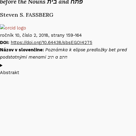
before the Nouns בית and פתח
Steven S. FASSBERG​
ročník 10, číslo 2, 2018, strany 159-164
DOI:
https://doi.org/10.64438/sbsEGOI4275
Názov v slovenčine:
Poznámka k elipse predložky bet pred
podstatnými menami תיב a חתפ
Abstrakt